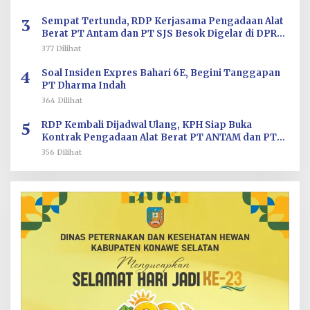
3
Sempat Tertunda, RDP Kerjasama Pengadaan Alat
Berat PT Antam dan PT SJS Besok Digelar di DPRD
Sultra
377 Dilihat
4
Soal Insiden Expres Bahari 6E, Begini Tanggapan
PT Dharma Indah
364 Dilihat
5
RDP Kembali Dijadwal Ulang, KPH Siap Buka
Kontrak Pengadaan Alat Berat PT ANTAM dan PT
SJS
356 Dilihat