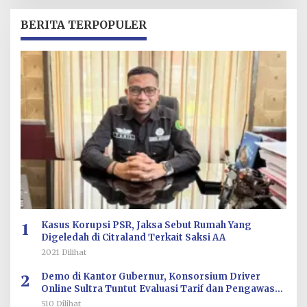
H
R
BERITA TERPOPULER
E
D
A
K
S
I
1
Kasus Korupsi PSR, Jaksa Sebut Rumah Yang
Digeledah di Citraland Terkait Saksi AA
2021 Dilihat
2
Demo di Kantor Gubernur, Konsorsium Driver
Online Sultra Tuntut Evaluasi Tarif dan Pengawasan
Aplikasi
510 Dilihat