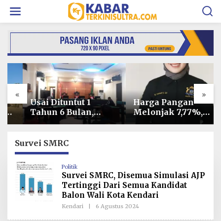
L
e
w
a
t
i
k
e
k
o
«
»
n
t
Usai Dituntut 1
Harga Pangan
e
Tahun 6 Bulan,
Melonjak 7,77%,
n
Armin Amin
Kadin Minta
Siapkan Pledoi
Langkah Cepat
untuk Bantah
Pembab Kolaka
Survei SMRC
Dakwaan JPU
Kendalikan Inflasi
di Kolaka
Politik
Survei SMRC, Disemua Simulasi AJP
Tertinggi Dari Semua Kandidat
Balon Wali Kota Kendari
Kendari
|
6 Agustus 2024
O
L
E