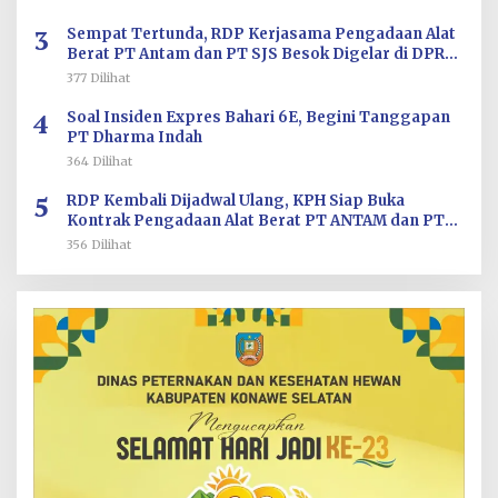
3
Sempat Tertunda, RDP Kerjasama Pengadaan Alat
Berat PT Antam dan PT SJS Besok Digelar di DPRD
Sultra
377 Dilihat
4
Soal Insiden Expres Bahari 6E, Begini Tanggapan
PT Dharma Indah
364 Dilihat
5
RDP Kembali Dijadwal Ulang, KPH Siap Buka
Kontrak Pengadaan Alat Berat PT ANTAM dan PT
SJS
356 Dilihat