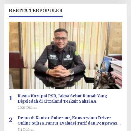
H
R
BERITA TERPOPULER
E
D
A
K
S
I
1
Kasus Korupsi PSR, Jaksa Sebut Rumah Yang
Digeledah di Citraland Terkait Saksi AA
2021 Dilihat
2
Demo di Kantor Gubernur, Konsorsium Driver
Online Sultra Tuntut Evaluasi Tarif dan Pengawasan
Aplikasi
511 Dilihat