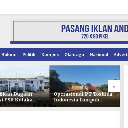
Hukum
Politik
Kampus
Olahraga
Nasional
Advert
»
ional PT Toshida
Bupati Kolaka Diam
K
esia Lumpuh
Ditengah Konflik
P
t Pemalangan,
Tambang Pomalaa,
M
ahaan Lapor Polda
Dinilai Tak Mampu Jaga
R
Iklim Investasi
B
k
I