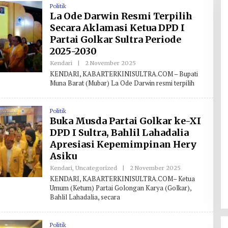
H
Politik
La Ode Darwin Resmi Terpilih
Secara Aklamasi Ketua DPD I
Partai Golkar Sultra Periode
2025-2030
Kendari
|
2 November 2025
O
L
KENDARI, KABARTERKINISULTRA.COM – Bupati
E
Muna Barat (Mubar) La Ode Darwin resmi terpilih
H
R
E
D
Politik
A
Buka Musda Partai Golkar ke-XI
K
S
DPD I Sultra, Bahlil Lahadalia
I
Apresiasi Kepemimpinan Hery
Asiku
Kendari
,
Uncategorized
|
2 November 2025
O
L
KENDARI, KABARTERKINISULTRA.COM– Ketua
E
Umum (Ketum) Partai Golongan Karya (Golkar),
H
Bahlil Lahadalia, secara
R
E
D
A
Politik
K