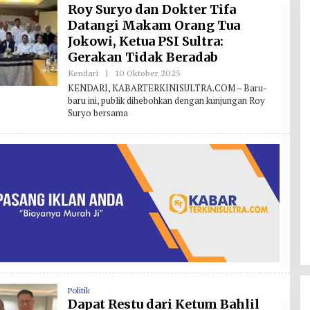
S
Roy Suryo dan Dokter Tifa
I
Datangi Makam Orang Tua
Jokowi, Ketua PSI Sultra:
Gerakan Tidak Beradab
Kendari
|
10 Oktober 2025
O
L
KENDARI, KABARTERKINISULTRA.COM – Baru-
E
baru ini, publik dihebohkan dengan kunjungan Roy
H
Suryo bersama
R
E
D
A
K
S
I
Politik
Dapat Restu dari Ketum Bahlil