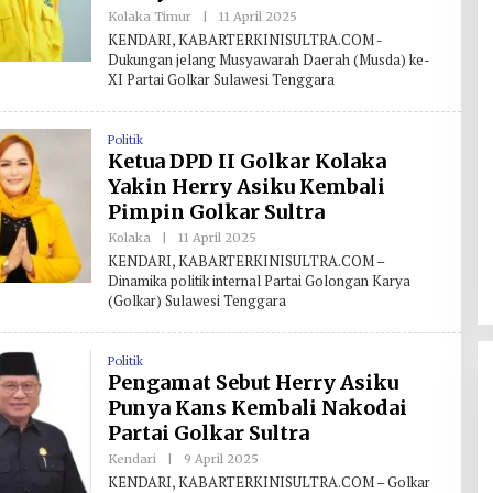
Kolaka Timur
|
11 April 2025
O
L
KENDARI, KABARTERKINISULTRA.COM -
E
Dukungan jelang Musyawarah Daerah (Musda) ke-
H
XI Partai Golkar Sulawesi Tenggara
R
E
D
A
Politik
K
S
Ketua DPD II Golkar Kolaka
I
Yakin Herry Asiku Kembali
Pimpin Golkar Sultra
Kolaka
|
11 April 2025
O
L
KENDARI, KABARTERKINISULTRA.COM –
E
Dinamika politik internal Partai Golongan Karya
H
(Golkar) Sulawesi Tenggara
R
E
D
A
Politik
K
S
Pengamat Sebut Herry Asiku
I
Punya Kans Kembali Nakodai
Partai Golkar Sultra
Kendari
|
9 April 2025
O
L
KENDARI, KABARTERKINISULTRA.COM – Golkar
E