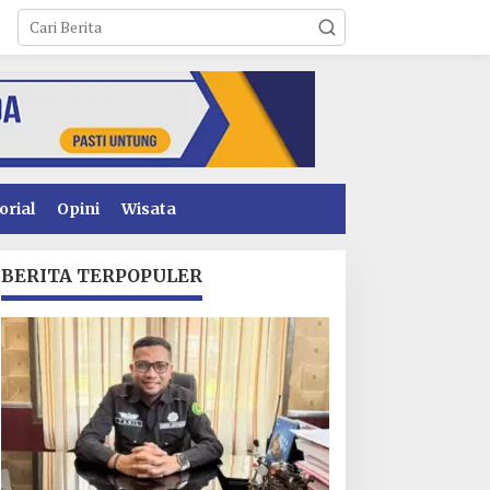
orial
Opini
Wisata
BERITA TERPOPULER
inerja Pelayanan
Sawal Tegas: Jangan
erizinan Konsel
Main-Main! GEMPUR
eningkat, DPMPTSP
SULTRA Siap Duduki
aih Predikat “Sangat
Lahan Sengketa Puuwatu
aik” dari Kementerian
nvestasi dan