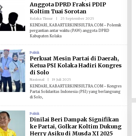
Anggota DPRD Fraksi PDIP
Koltim Tuai Sorotan
Kolaka Timur
|
25 September 2025
O
L
KENDARI, KABARTERKINISULTRA.COM – Polemik
E
pergantian antar waktu (PAW) anggota DPRD
H
Kabupaten Kolaka
R
E
D
A
Politik
K
S
Perkuat Mesin Partai di Daerah,
I
Ketua PSI Kolaka Hadiri Kongres
di Solo
Nasional
|
19 Juli 2025
O
L
KENDARI, KABARTERKINISULTRA.COM – Kongres
E
Partai Solidaritas Indonesia (PSI) yang berlangsung
H
di Solo,
R
E
D
A
Politik
K
S
Dinilai Beri Dampak Signifikan
I
ke Partai, Golkar Koltim Dukung
Herry Asiku di Musda XI 2025