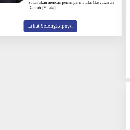
Sultra akan mencari pemimpin melalui Musyawarah
H
Daerah (Musda)
R
E
D
A
K
Lihat Selengkapnya
S
I