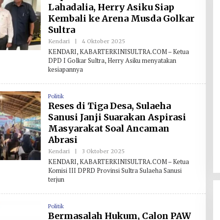
Lahadalia, Herry Asiku Siap
Kembali ke Arena Musda Golkar
Sultra
Kendari
|
4 Oktober 2025
O
L
KENDARI, KABARTERKINISULTRA.COM – Ketua
E
DPD I Golkar Sultra, Herry Asiku menyatakan
H
kesiapannya
R
E
D
A
Politik
K
S
Reses di Tiga Desa, Sulaeha
I
Sanusi Janji Suarakan Aspirasi
Masyarakat Soal Ancaman
Abrasi
Kendari
|
3 Oktober 2025
O
L
KENDARI, KABARTERKINISULTRA.COM – Ketua
E
Komisi III DPRD Provinsi Sultra Sulaeha Sanusi
H
terjun
R
E
D
A
Politik
K
S
Bermasalah Hukum, Calon PAW
I