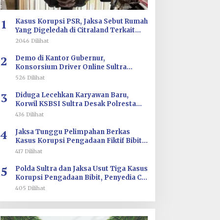
ilirisasi/BKPM
1
Kasus Korupsi PSR, Jaksa Sebut Rumah
Yang Digeledah di Citraland Terkait
Saksi AA
2046 Dilihat
2
Demo di Kantor Gubernur,
Konsorsium Driver Online Sultra
Tuntut Evaluasi Tarif dan Pengawasan
526 Dilihat
Aplikasi
3
Diduga Lecehkan Karyawan Baru,
Korwil KSBSI Sultra Desak Polresta
Kendari Tindak Tegas Oknum BM PT
436 Dilihat
TSJ
4
Jaksa Tunggu Pelimpahan Berkas
Kasus Korupsi Pengadaan Fiktif Bibit
CV Wahana Multi Cipta Rp26 Miliar
417 Dilihat
5
Polda Sultra dan Jaksa Usut Tiga Kasus
Korupsi Pengadaan Bibit, Penyedia CV
Wahana Multi Cipta Terperiksa
405 Dilihat