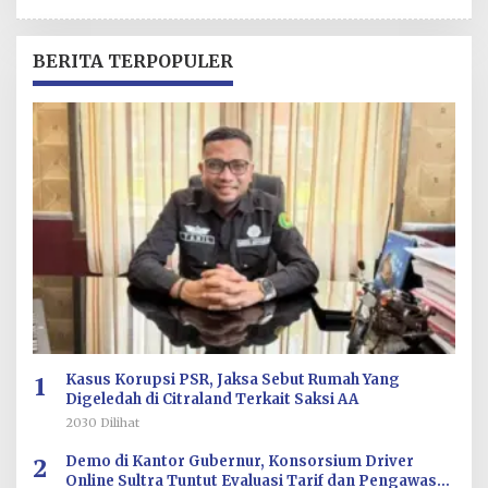
L
E
H
R
BERITA TERPOPULER
E
D
A
K
S
I
1
Kasus Korupsi PSR, Jaksa Sebut Rumah Yang
Digeledah di Citraland Terkait Saksi AA
2030 Dilihat
2
Demo di Kantor Gubernur, Konsorsium Driver
Online Sultra Tuntut Evaluasi Tarif dan Pengawasan