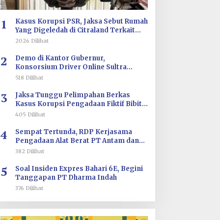
1
Kasus Korupsi PSR, Jaksa Sebut Rumah
Yang Digeledah di Citraland Terkait
Saksi AA
2026 Dilihat
2
Demo di Kantor Gubernur,
Konsorsium Driver Online Sultra
Tuntut Evaluasi Tarif dan Pengawasan
518 Dilihat
Aplikasi
3
Jaksa Tunggu Pelimpahan Berkas
Kasus Korupsi Pengadaan Fiktif Bibit
CV Wahana Multi Cipta Rp26 Miliar
405 Dilihat
4
Sempat Tertunda, RDP Kerjasama
Pengadaan Alat Berat PT Antam dan
PT SJS Besok Digelar di DPRD Sultra
382 Dilihat
5
Soal Insiden Expres Bahari 6E, Begini
Tanggapan PT Dharma Indah
376 Dilihat