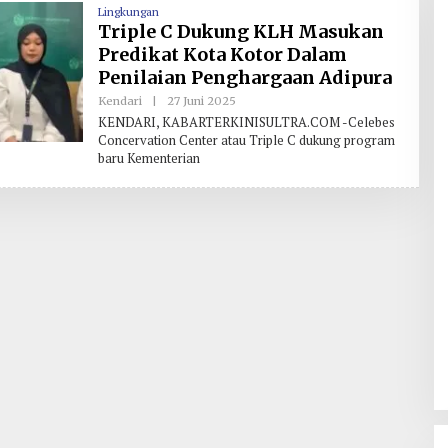
Lingkungan
Triple C Dukung KLH Masukan
Predikat Kota Kotor Dalam
Penilaian Penghargaan Adipura
Kendari
|
27 Juni 2025
O
L
KENDARI, KABARTERKINISULTRA.COM -Celebes
E
Concervation Center atau Triple C dukung program
H
baru Kementerian
R
E
D
A
K
S
I