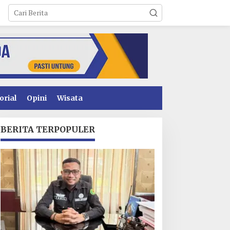
orial
Opini
Wisata
BERITA TERPOPULER
enyidikan Dugaan
Operasional PT Toshida
orupsi PSR Kolaka
Indonesia Lumpuh
ampir Rampung,
Akibat Pemalangan,
ublik Menanti
Perusahaan Lapor Polda
enetapan Tersangka
Sultra