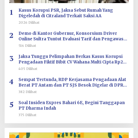
1
Kasus Korupsi PSR, Jaksa Sebut Rumah Yang
Digeledah di Citraland Terkait Saksi AA
2026 Dilihat
2
Demo di Kantor Gubernur, Konsorsium Driver
Online Sultra Tuntut Evaluasi Tarif dan Pengawasan
Aplikasi
516 Dilihat
3
Jaksa Tunggu Pelimpahan Berkas Kasus Korupsi
Pengadaan Fiktif Bibit CV Wahana Multi Cipta Rp26
Miliar
405 Dilihat
4
Sempat Tertunda, RDP Kerjasama Pengadaan Alat
Berat PT Antam dan PT SJS Besok Digelar di DPRD
Sultra
382 Dilihat
5
Soal Insiden Expres Bahari 6E, Begini Tanggapan
PT Dharma Indah
375 Dilihat