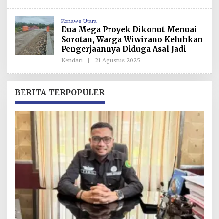
L
E
H
Konawe Utara
R
Dua Mega Proyek Dikonut Menuai
E
D
Sorotan, Warga Wiwirano Keluhkan
A
Pengerjaannya Diduga Asal Jadi
K
S
Kendari
|
21 Agustus 2025
O
I
L
E
H
R
BERITA TERPOPULER
E
D
A
K
S
I