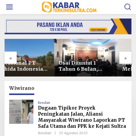
L
e
w
a
t
i
k
e
k
o
«
»
n
t
Usai Dituntut 1
Harga Pangan
e
Tahun 6 Bulan,
Melonjak 7,77%,
n
Armin Amin
Kadin Minta
Siapkan Pledoi
Langkah Cepat
untuk Bantah
Pembab Kolaka
Wiwirano
Dakwaan JPU
Kendalikan Inflasi
di Kolaka
Kendari
Dugaan Tipikor Proyek
Peningkatan Jalan, Aliansi
Masyarakat Wiwirano Laporkan PT
Safa Utama dan PPK ke Kejati Sultra
Kendari
|
25 Agustus 2025
O