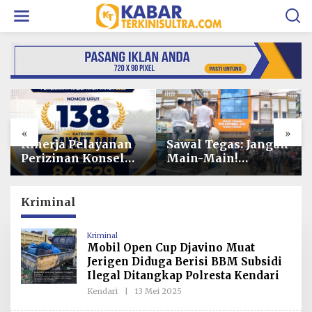
L
e
w
a
t
i
k
e
k
o
«
»
n
t
Sawal Tegas: Jangan
Penyidikan Dugaan
e
Main-Main!
Korupsi PSR Kolaka
n
GEMPUR SULTRA
Hampir Rampung,
Siap Duduki Lahan
Publik Menanti
Sengketa Puuwatu
Penetapan
Kriminal
Tersangka
Kriminal
Mobil Open Cup Djavino Muat
Jerigen Diduga Berisi BBM Subsidi
Ilegal Ditangkap Polresta Kendari
Kendari
|
13 Mei 2025
O
L
E