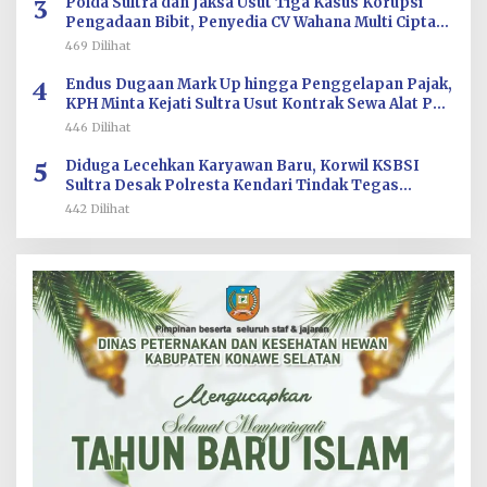
3
Polda Sultra dan Jaksa Usut Tiga Kasus Korupsi
Pengadaan Bibit, Penyedia CV Wahana Multi Cipta
Terperiksa
469 Dilihat
4
Endus Dugaan Mark Up hingga Penggelapan Pajak,
KPH Minta Kejati Sultra Usut Kontrak Sewa Alat PT
Antam Kolaka–PT SJS
446 Dilihat
5
Diduga Lecehkan Karyawan Baru, Korwil KSBSI
Sultra Desak Polresta Kendari Tindak Tegas
Oknum BM PT TSJ
442 Dilihat