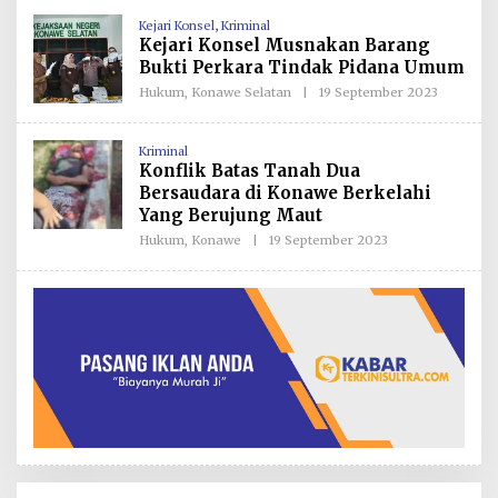
H
Kejari Konsel
,
Kriminal
R
Kejari Konsel Musnakan Barang
E
D
Bukti Perkara Tindak Pidana Umum
A
K
Hukum
,
Konawe Selatan
|
19 September 2023
O
S
L
I
E
H
Kriminal
R
Konflik Batas Tanah Dua
E
D
Bersaudara di Konawe Berkelahi
A
Yang Berujung Maut
K
S
Hukum
,
Konawe
|
19 September 2023
O
I
L
E
H
R
E
D
A
K
S
I