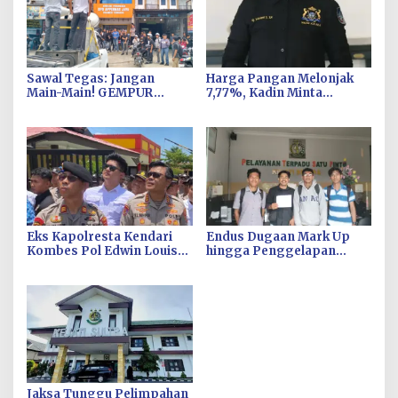
Sawal Tegas: Jangan
Harga Pangan Melonjak
Main-Main! GEMPUR
7,77%, Kadin Minta
SULTRA Siap Duduki Lahan
Langkah Cepat Pembab
Sengketa Puuwatu
Kolaka Kendalikan Inflasi
di Kolaka
Eks Kapolresta Kendari
Endus Dugaan Mark Up
Kombes Pol Edwin Louis
hingga Penggelapan
Sengka Jabat Karen B
Pajak, KPH Minta Kejati
Ropaminal Divpropam
Sultra Usut Kontrak Sewa
Polri
Alat PT Antam Kolaka–PT
SJS
Jaksa Tunggu Pelimpahan