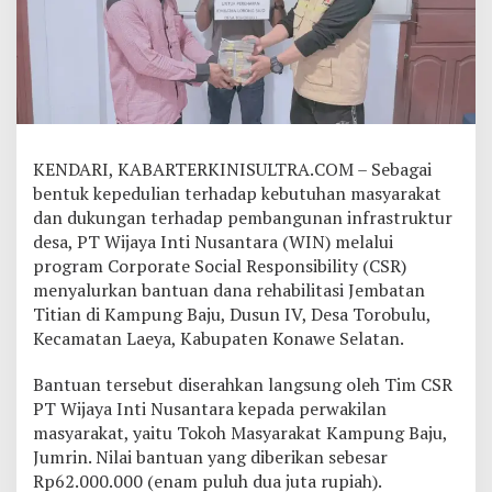
a
n
P
T
W
I
N
,
KENDARI, KABARTERKINISULTRA.COM – Sebagai
K
e
bentuk kepedulian terhadap kebutuhan masyarakat
m
dan dukungan terhadap pembangunan infrastruktur
b
desa, PT Wijaya Inti Nusantara (WIN) melalui
a
program Corporate Social Responsibility (CSR)
l
menyalurkan bantuan dana rehabilitasi Jembatan
i
B
Titian di Kampung Baju, Dusun IV, Desa Torobulu,
a
Kecamatan Laeya, Kabupaten Konawe Selatan.
n
t
Bantuan tersebut diserahkan langsung oleh Tim CSR
u
PT Wijaya Inti Nusantara kepada perwakilan
W
a
masyarakat, yaitu Tokoh Masyarakat Kampung Baju,
r
Jumrin. Nilai bantuan yang diberikan sebesar
g
Rp62.000.000 (enam puluh dua juta rupiah).
a