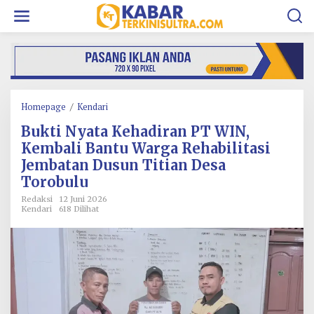
L
e
w
a
t
i
k
e
k
Homepage
/
Kendari
B
o
u
Bukti Nyata Kehadiran PT WIN,
n
k
t
t
Kembali Bantu Warga Rehabilitasi
e
i
Jembatan Dusun Titian Desa
n
N
Torobulu
y
a
Redaksi
12 Juni 2026
t
Kendari
618 Dilihat
a
K
e
h
a
d
i
r