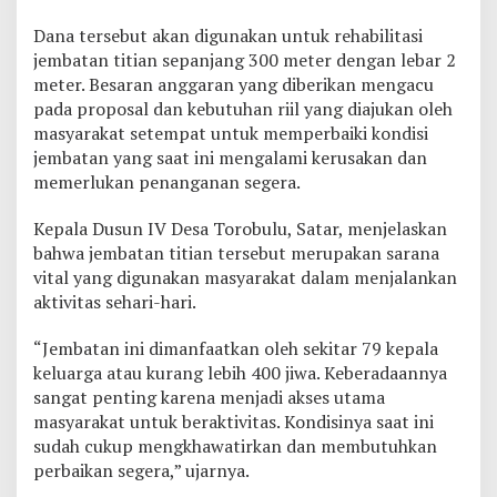
R
Dana tersebut akan digunakan untuk rehabilitasi
e
h
jembatan titian sepanjang 300 meter dengan lebar 2
a
meter. Besaran anggaran yang diberikan mengacu
b
pada proposal dan kebutuhan riil yang diajukan oleh
i
masyarakat setempat untuk memperbaiki kondisi
l
i
jembatan yang saat ini mengalami kerusakan dan
t
memerlukan penanganan segera.
a
s
Kepala Dusun IV Desa Torobulu, Satar, menjelaskan
i
bahwa jembatan titian tersebut merupakan sarana
J
e
vital yang digunakan masyarakat dalam menjalankan
m
aktivitas sehari-hari.
b
a
“Jembatan ini dimanfaatkan oleh sekitar 79 kepala
t
keluarga atau kurang lebih 400 jiwa. Keberadaannya
a
n
sangat penting karena menjadi akses utama
D
masyarakat untuk beraktivitas. Kondisinya saat ini
u
sudah cukup mengkhawatirkan dan membutuhkan
s
perbaikan segera,” ujarnya.
u
n