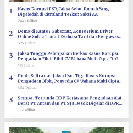
1
Kasus Korupsi PSR, Jaksa Sebut Rumah Yang
Digeledah di Citraland Terkait Saksi AA
2043 Dilihat
2
Demo di Kantor Gubernur, Konsorsium Driver
Online Sultra Tuntut Evaluasi Tarif dan Pengawasan
Aplikasi
525 Dilihat
3
Jaksa Tunggu Pelimpahan Berkas Kasus Korupsi
Pengadaan Fiktif Bibit CV Wahana Multi Cipta Rp26
Miliar
415 Dilihat
4
Polda Sultra dan Jaksa Usut Tiga Kasus Korupsi
Pengadaan Bibit, Penyedia CV Wahana Multi Cipta
Terperiksa
404 Dilihat
5
Sempat Tertunda, RDP Kerjasama Pengadaan Alat
Berat PT Antam dan PT SJS Besok Digelar di DPRD
Sultra
392 Dilihat