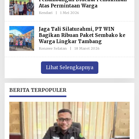
D
Atas Permintaan Warga
A
K
Kendari
|
1 Mei 2026
O
S
L
I
E
H
Jaga Tali Silaturahmi, PT WIN
R
Bagikan Ribuan Paket Sembako ke
E
D
Warga Lingkar Tambang
A
K
Konawe Selatan
|
18 Maret 2026
O
S
L
I
E
H
R
Lihat Selengkapnya
E
D
A
K
S
BERITA TERPOPULER
I