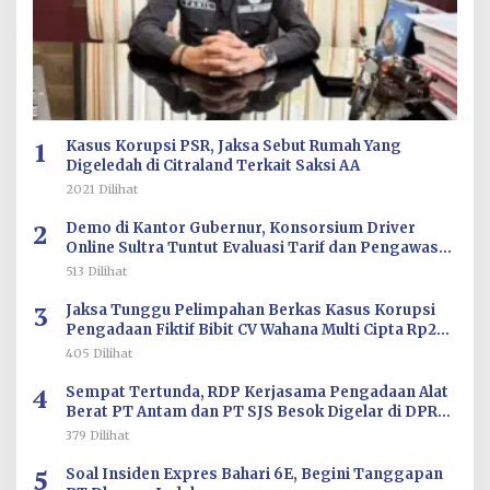
1
Kasus Korupsi PSR, Jaksa Sebut Rumah Yang
Digeledah di Citraland Terkait Saksi AA
2021 Dilihat
2
Demo di Kantor Gubernur, Konsorsium Driver
Online Sultra Tuntut Evaluasi Tarif dan Pengawasan
Aplikasi
513 Dilihat
3
Jaksa Tunggu Pelimpahan Berkas Kasus Korupsi
Pengadaan Fiktif Bibit CV Wahana Multi Cipta Rp26
Miliar
405 Dilihat
4
Sempat Tertunda, RDP Kerjasama Pengadaan Alat
Berat PT Antam dan PT SJS Besok Digelar di DPRD
Sultra
379 Dilihat
5
Soal Insiden Expres Bahari 6E, Begini Tanggapan