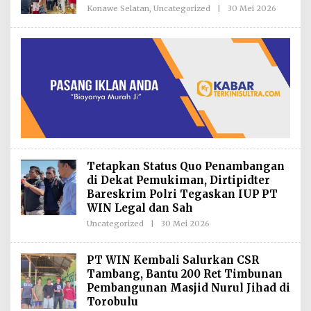
K
Konawe Selatan
,
Uncategorized
|
30 Mei 2026
O
S
L
I
E
H
R
E
D
A
K
S
I
Tetapkan Status Quo Penambangan
di Dekat Pemukiman, Dirtipidter
Bareskrim Polri Tegaskan IUP PT
WIN Legal dan Sah
Uncategorized
|
30 Mei 2026
O
L
E
H
PT WIN Kembali Salurkan CSR
R
Tambang, Bantu 200 Ret Timbunan
E
D
Pembangunan Masjid Nurul Jihad di
A
Torobulu
K
S