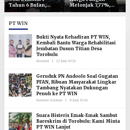
Tahun 6 Bulan,
Melonjak 7,77%,
Armin Amin
Kadin Minta
Siapkan Pledoi
Langkah Cepat
untuk Bantah
Pembab Kolaka
PT WIN
Dakwaan JPU
Kendalikan Inflasi
di Kolaka
Bukti Nyata Kehadiran PT WIN,
Kembali Bantu Warga Rehabilitasi
Jembatan Dusun Titian Desa
Torobulu
Kendari
|
12 Juni 2026
O
L
E
H
Geruduk PN Andoolo Soal Gugatan
R
PFAN, Ribuan Masyarakat Lingkar
E
D
Tambang Nyatakan Dukungan
A
Penuh ke PT WIN
K
S
Konawe Selatan
|
8 Juni 2026
O
I
L
E
H
Suara Histeris Emak-Emak Sambut
R
Bareskrim di Torobulu: Kami Minta
E
D
PT WIN Lanjut
A