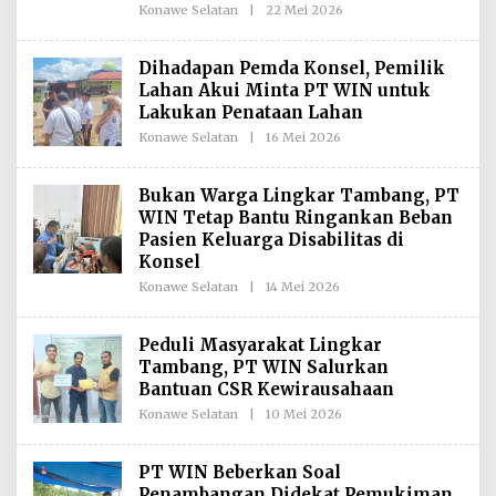
Konawe Selatan
|
22 Mei 2026
O
I
L
E
H
Dihadapan Pemda Konsel, Pemilik
R
Lahan Akui Minta PT WIN untuk
E
D
Lakukan Penataan Lahan
A
K
Konawe Selatan
|
16 Mei 2026
O
S
L
I
E
H
Bukan Warga Lingkar Tambang, PT
R
WIN Tetap Bantu Ringankan Beban
E
D
Pasien Keluarga Disabilitas di
A
Konsel
K
S
Konawe Selatan
|
14 Mei 2026
O
I
L
E
H
Peduli Masyarakat Lingkar
R
Tambang, PT WIN Salurkan
E
D
Bantuan CSR Kewirausahaan
A
K
Konawe Selatan
|
10 Mei 2026
O
S
L
I
E
H
PT WIN Beberkan Soal
R
Penambangan Didekat Pemukiman
E