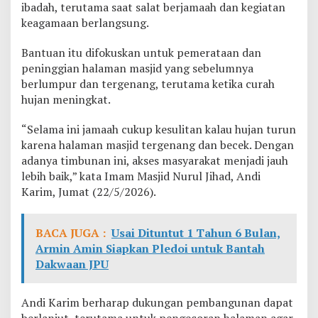
ibadah, terutama saat salat berjamaah dan kegiatan
T
keagamaan berlangsung.
i
m
b
Bantuan itu difokuskan untuk pemerataan dan
u
peninggian halaman masjid yang sebelumnya
n
berlumpur dan tergenang, terutama ketika curah
a
hujan meningkat.
n
P
e
“Selama ini jamaah cukup kesulitan kalau hujan turun
m
karena halaman masjid tergenang dan becek. Dengan
b
adanya timbunan ini, akses masyarakat menjadi jauh
a
lebih baik,” kata Imam Masjid Nurul Jihad, Andi
n
g
Karim, Jumat (22/5/2026).
u
n
a
BACA JUGA :
Usai Dituntut 1 Tahun 6 Bulan,
n
Armin Amin Siapkan Pledoi untuk Bantah
M
Dakwaan JPU
a
s
j
Andi Karim berharap dukungan pembangunan dapat
i
d
berlanjut, terutama untuk pengecoran halaman agar