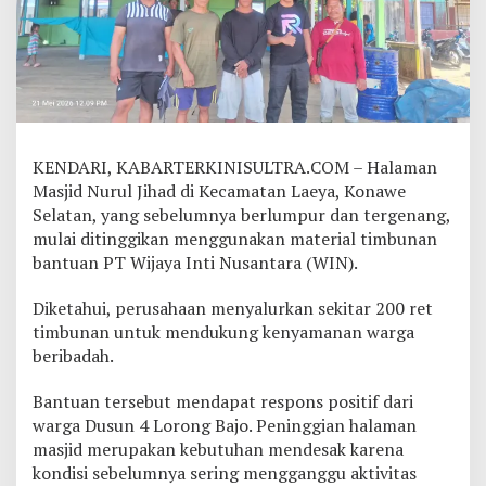
k
a
n
C
S
R
T
a
KENDARI, KABARTERKINISULTRA.COM – Halaman
m
b
Masjid Nurul Jihad di Kecamatan Laeya, Konawe
a
Selatan, yang sebelumnya berlumpur dan tergenang,
n
mulai ditinggikan menggunakan material timbunan
g
bantuan PT Wijaya Inti Nusantara (WIN).
,
B
a
Diketahui, perusahaan menyalurkan sekitar 200 ret
n
timbunan untuk mendukung kenyamanan warga
t
beribadah.
u
2
Bantuan tersebut mendapat respons positif dari
0
0
warga Dusun 4 Lorong Bajo. Peninggian halaman
R
masjid merupakan kebutuhan mendesak karena
e
kondisi sebelumnya sering mengganggu aktivitas
t