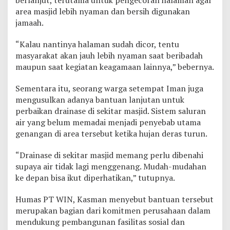
N
area masjid lebih nyaman dan bersih digunakan
u
jamaah.
r
u
“Kalau nantinya halaman sudah dicor, tentu
l
J
masyarakat akan jauh lebih nyaman saat beribadah
i
maupun saat kegiatan keagamaan lainnya,” bebernya.
h
a
Sementara itu, seorang warga setempat Iman juga
d
mengusulkan adanya bantuan lanjutan untuk
d
i
perbaikan drainase di sekitar masjid. Sistem saluran
T
air yang belum memadai menjadi penyebab utama
o
genangan di area tersebut ketika hujan deras turun.
r
o
“Drainase di sekitar masjid memang perlu dibenahi
b
u
supaya air tidak lagi menggenang. Mudah-mudahan
l
ke depan bisa ikut diperhatikan,” tutupnya.
u
Humas PT WIN, Kasman menyebut bantuan tersebut
merupakan bagian dari komitmen perusahaan dalam
mendukung pembangunan fasilitas sosial dan