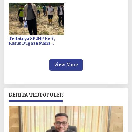
Kinerja Pelayanan Publik
Bantuan Bibit Sapi Di Desa
Terbaik
Puao
Terbitnya SP2HP Ke-3,
Kasus Dugaan Mafia
Tanah Eks Transmigrasi
Landono Naik ke Tahap
Penyidikan
View More
BERITA TERPOPULER