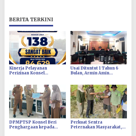
BERITA TERKINI
Kinerja Pelayanan
Usai Dituntut 1 Tahun 6
Perizinan Konsel
Bulan, Armin Amin
Meningkat, DPMPTSP
Siapkan Pledoi untuk
Raih Predikat “Sangat
Bantah Dakwaan JPU
Baik” dari Kementerian
Investasi dan
Hilirisasi/BKPM
DPMPTSP Konsel Beri
Perkuat Sentra
Penghargaan kepada
Peternakan Masyarakat,
Disnakertrans atas
DPKH Konsel Salurkan