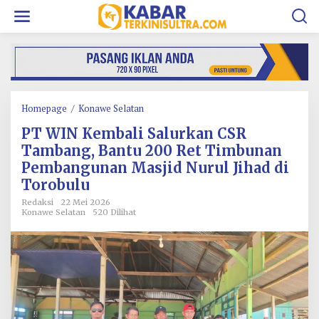
L
e
w
a
t
i
k
e
k
Homepage
/
Konawe Selatan
P
o
T
PT WIN Kembali Salurkan CSR
n
W
t
I
Tambang, Bantu 200 Ret Timbunan
e
N
Pembangunan Masjid Nurul Jihad di
n
K
Torobulu
e
m
Redaksi
22 Mei 2026
b
Konawe Selatan
520 Dilihat
a
l
i
S
a
l
u
r