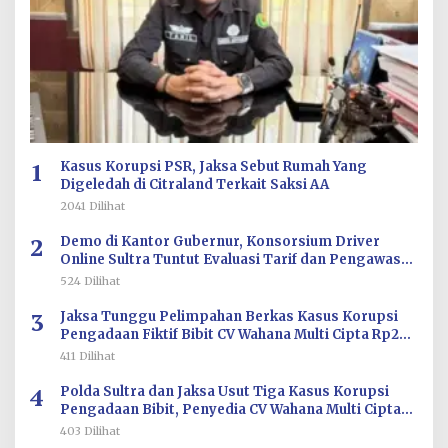
1
Kasus Korupsi PSR, Jaksa Sebut Rumah Yang
Digeledah di Citraland Terkait Saksi AA
2041 Dilihat
2
Demo di Kantor Gubernur, Konsorsium Driver
Online Sultra Tuntut Evaluasi Tarif dan Pengawasan
Aplikasi
524 Dilihat
3
Jaksa Tunggu Pelimpahan Berkas Kasus Korupsi
Pengadaan Fiktif Bibit CV Wahana Multi Cipta Rp26
Miliar
411 Dilihat
4
Polda Sultra dan Jaksa Usut Tiga Kasus Korupsi
Pengadaan Bibit, Penyedia CV Wahana Multi Cipta
Terperiksa
403 Dilihat