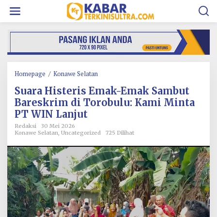
L
e
w
a
t
i
k
e
k
Homepage
/
Konawe Selatan
S
o
u
Suara Histeris Emak-Emak Sambut
n
a
t
r
Bareskrim di Torobulu: Kami Minta
e
a
PT WIN Lanjut
n
H
i
Redaksi
30 Mei 2026
Konawe Selatan
,
Uncategorized
725 Dilihat
s
t
e
r
i
s
E
m
a
k