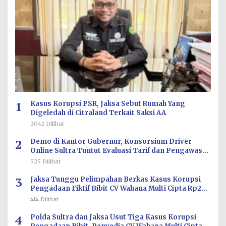
1
Kasus Korupsi PSR, Jaksa Sebut Rumah Yang
Digeledah di Citraland Terkait Saksi AA
2042 Dilihat
2
Demo di Kantor Gubernur, Konsorsium Driver
Online Sultra Tuntut Evaluasi Tarif dan Pengawasan
Aplikasi
525 Dilihat
3
Jaksa Tunggu Pelimpahan Berkas Kasus Korupsi
Pengadaan Fiktif Bibit CV Wahana Multi Cipta Rp26
Miliar
414 Dilihat
4
Polda Sultra dan Jaksa Usut Tiga Kasus Korupsi