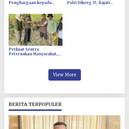
Penghargaan kepada
Polri Dikeeg 35, Kajati
Disnakertrans atas
Sultra Sugeng Riyanto
Kinerja Pelayanan Publik
Raih Tiga Penghargaan
Terbaik
Perkuat Sentra
Peternakan Masyarakat,
DPKH Konsel Salurkan
Bantuan Bibit Sapi Di Desa
Puao
View More
BERITA TERPOPULER