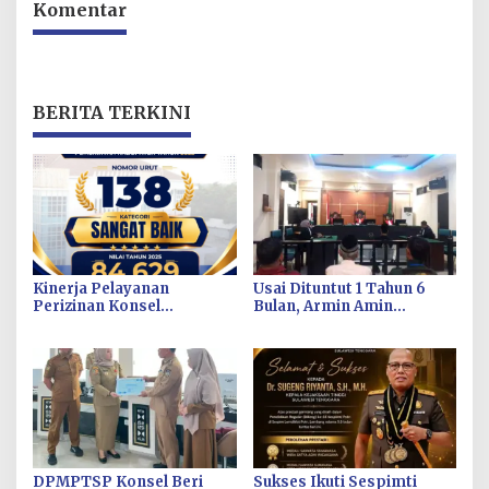
Komentar
BERITA TERKINI
Kinerja Pelayanan
Usai Dituntut 1 Tahun 6
Perizinan Konsel
Bulan, Armin Amin
Meningkat, DPMPTSP
Siapkan Pledoi untuk
Raih Predikat “Sangat
Bantah Dakwaan JPU
Baik” dari Kementerian
Investasi dan
Hilirisasi/BKPM
DPMPTSP Konsel Beri
Sukses Ikuti Sespimti