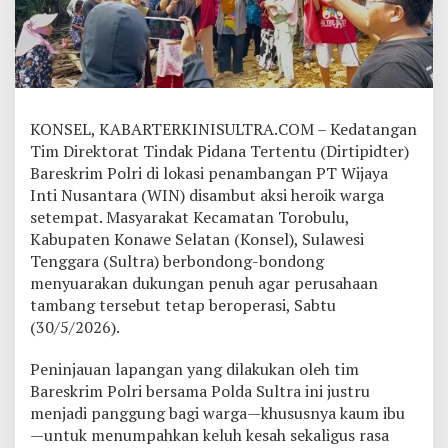
-
E
m
a
k
S
a
KONSEL, KABARTERKINISULTRA.COM – Kedatangan
m
Tim Direktorat Tindak Pidana Tertentu (Dirtipidter)
b
Bareskrim Polri di lokasi penambangan PT Wijaya
u
t
Inti Nusantara (WIN) disambut aksi heroik warga
B
setempat. Masyarakat Kecamatan Torobulu,
a
Kabupaten Konawe Selatan (Konsel), Sulawesi
r
Tenggara (Sultra) berbondong-bondong
e
s
menyuarakan dukungan penuh agar perusahaan
k
tambang tersebut tetap beroperasi, Sabtu
r
(30/5/2026).
i
m
Peninjauan lapangan yang dilakukan oleh tim
d
i
Bareskrim Polri bersama Polda Sultra ini justru
T
menjadi panggung bagi warga—khususnya kaum ibu
o
—untuk menumpahkan keluh kesah sekaligus rasa
r