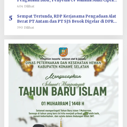
Pengadaan Bibit, Penyedia CV Wahana Multi Cipta
Terperiksa
404 Dilihat
5
Sempat Tertunda, RDP Kerjasama Pengadaan Alat
Berat PT Antam dan PT SJS Besok Digelar di DPRD
Sultra
390 Dilihat