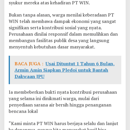
syukur mereka atas kehadiran PT WIN.
o
b
u
Bukan tanpa alasan, warga menilai keberadaan PT
l
WIN telah membawa dampak ekonomi yang sangat
u
signifikan serta kontribusi sosial yang nyata.
:
Perusahaan dinilai responsif dalam memulihkan dan
K
membangun fasilitas publik desa yang langsung
a
m
menyentuh kebutuhan dasar masyarakat.
i
M
i
BACA JUGA :
Usai Dituntut 1 Tahun 6 Bulan,
n
Armin Amin Siapkan Pledoi untuk Bantah
t
Dakwaan JPU
a
P
T
Ia membeberkan bukti nyata kontribusi perusahaan
W
I
yang selama ini dinikmati warga, mulai dari
N
penyediaan sarana air bersih hingga penanganan
L
bencana lokal
a
n
“Kami minta PT WIN harus berjaya selalu dan lanjut
j
u
ke depannya, supaya kita masyarakat kecil bisa