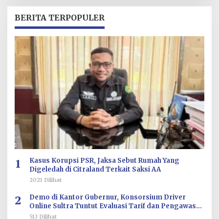
H
R
BERITA TERPOPULER
E
D
A
K
S
I
1
Kasus Korupsi PSR, Jaksa Sebut Rumah Yang
Digeledah di Citraland Terkait Saksi AA
2021 Dilihat
2
Demo di Kantor Gubernur, Konsorsium Driver
Online Sultra Tuntut Evaluasi Tarif dan Pengawasan
Aplikasi
513 Dilihat