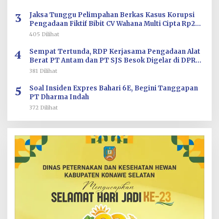
3
Jaksa Tunggu Pelimpahan Berkas Kasus Korupsi
Pengadaan Fiktif Bibit CV Wahana Multi Cipta Rp26
Miliar
405 Dilihat
4
Sempat Tertunda, RDP Kerjasama Pengadaan Alat
Berat PT Antam dan PT SJS Besok Digelar di DPRD
Sultra
381 Dilihat
5
Soal Insiden Expres Bahari 6E, Begini Tanggapan
PT Dharma Indah
372 Dilihat