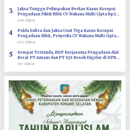
3
Jaksa Tunggu Pelimpahan Berkas Kasus Korupsi
Pengadaan Fiktif Bibit CV Wahana Multi Cipta Rp26
Miliar
408 Dilihat
4
Polda Sultra dan Jaksa Usut Tiga Kasus Korupsi
Pengadaan Bibit, Penyedia CV Wahana Multi Cipta
Terperiksa
400 Dilihat
5
Sempat Tertunda, RDP Kerjasama Pengadaan Alat
Berat PT Antam dan PT SJS Besok Digelar di DPRD
Sultra
385 Dilihat