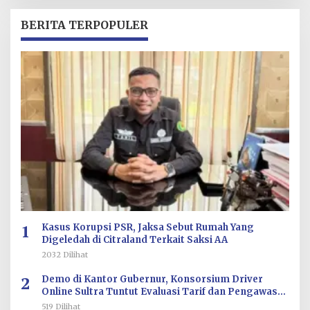
H
R
BERITA TERPOPULER
E
D
A
K
S
I
1
Kasus Korupsi PSR, Jaksa Sebut Rumah Yang
Digeledah di Citraland Terkait Saksi AA
2032 Dilihat
2
Demo di Kantor Gubernur, Konsorsium Driver
Online Sultra Tuntut Evaluasi Tarif dan Pengawasan
Aplikasi
519 Dilihat