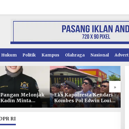
Hukum
Politik
Kampus
Olahraga
Nasional
Advert
»
polresta Kendari
Penyidikan Dugaan
O
s Pol Edwin Louis
Korupsi PSR Kolaka
I
 Jabat Karen B
Hampir Rampung,
A
inal Divpropam
Publik Menanti
P
Penetapan Tersangka
S
DPR RI