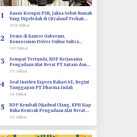
1
Kasus Korupsi PSR, Jaksa Sebut Rumah
Yang Digeledah di Citraland Terkait
Saksi AA
2018 Dilihat
2
Demo di Kantor Gubernur,
Konsorsium Driver Online Sultra
Tuntut Evaluasi Tarif dan Pengawasan
507 Dilihat
Aplikasi
3
Sempat Tertunda, RDP Kerjasama
Pengadaan Alat Berat PT Antam dan
PT SJS Besok Digelar di DPRD Sultra
375 Dilihat
4
Soal Insiden Expres Bahari 6E, Begini
Tanggapan PT Dharma Indah
361 Dilihat
5
RDP Kembali Dijadwal Ulang, KPH Siap
Buka Kontrak Pengadaan Alat Berat
PT ANTAM dan PT SJS
355 Dilihat