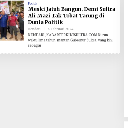
Politik
Meski Jatuh Bangun, Demi Sultra
Ali Mazi Tak Tobat Tarung di
Dunia Politik
Kendari
|
6 Februari 2024
O
L
KENDARI, KABARTERKINISULTRA.COM Kurun
E
waktu lima tahun, mantan Gubernur Sultra, yang kini
H
sebagai
R
E
D
A
K
S
I