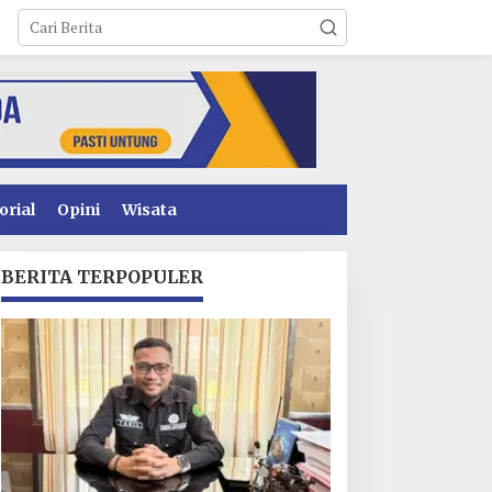
orial
Opini
Wisata
BERITA TERPOPULER
perasional PT Toshida
Usai Dituntut 1 Tahun 6
ndonesia Lumpuh
Bulan, Armin Amin
kibat Pemalangan,
Siapkan Pledoi untuk
erusahaan Lapor Polda
Bantah Dakwaan JPU
ultra