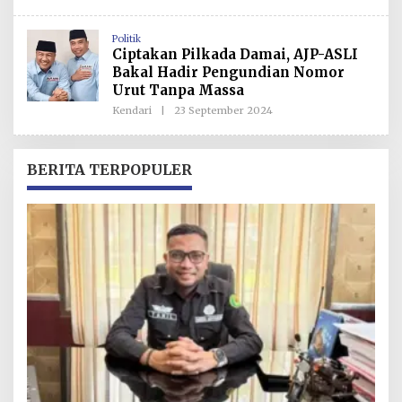
L
E
H
Politik
R
Ciptakan Pilkada Damai, AJP-ASLI
E
D
Bakal Hadir Pengundian Nomor
A
Urut Tanpa Massa
K
S
Kendari
|
23 September 2024
O
I
L
E
H
R
BERITA TERPOPULER
E
D
A
K
S
I