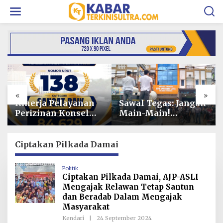
L
e
w
a
t
i
k
e
k
o
«
»
n
t
Kinerja Pelayanan
Sawal Tegas: Jangan
e
Perizinan Konsel
Main-Main!
n
Meningkat,
GEMPUR SULTRA
DPMPTSP Raih
Siap Duduki Lahan
Predikat “Sangat
Sengketa Puuwatu
Ciptakan Pilkada Damai
Baik” dari
Kementerian
Politik
Investasi dan
Ciptakan Pilkada Damai, AJP-ASLI
Hilirisasi/BKPM
Mengajak Relawan Tetap Santun
dan Beradab Dalam Mengajak
Masyarakat
Kendari
|
24 September 2024
O