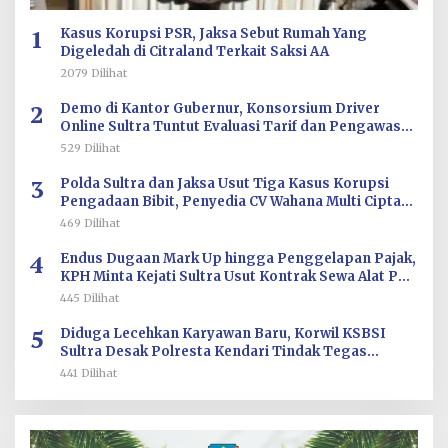
1
Kasus Korupsi PSR, Jaksa Sebut Rumah Yang
Digeledah di Citraland Terkait Saksi AA
2079 Dilihat
2
Demo di Kantor Gubernur, Konsorsium Driver
Online Sultra Tuntut Evaluasi Tarif dan Pengawasan
Aplikasi
529 Dilihat
3
Polda Sultra dan Jaksa Usut Tiga Kasus Korupsi
Pengadaan Bibit, Penyedia CV Wahana Multi Cipta
Terperiksa
469 Dilihat
4
Endus Dugaan Mark Up hingga Penggelapan Pajak,
KPH Minta Kejati Sultra Usut Kontrak Sewa Alat PT
Antam Kolaka–PT SJS
445 Dilihat
5
Diduga Lecehkan Karyawan Baru, Korwil KSBSI
Sultra Desak Polresta Kendari Tindak Tegas
Oknum BM PT TSJ
441 Dilihat