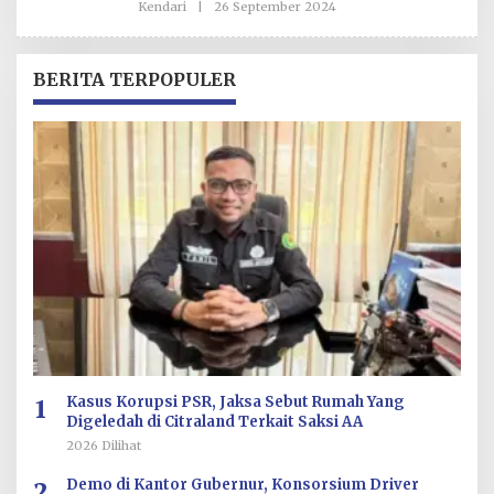
Kendari
|
26 September 2024
O
L
E
H
R
BERITA TERPOPULER
E
D
A
K
S
I
1
Kasus Korupsi PSR, Jaksa Sebut Rumah Yang
Digeledah di Citraland Terkait Saksi AA
2026 Dilihat
2
Demo di Kantor Gubernur, Konsorsium Driver