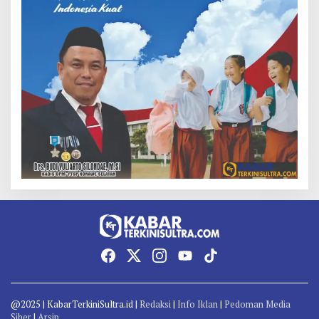
@2025 | KabarTerkiniSultra.id |
Redaksi
|
Info Iklan
|
Pedoman Media
Siber
|
Arsip