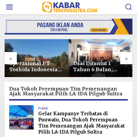
L
e
w
a
t
i
k
e
k
o
«
»
n
t
Usai Dituntut 1
Harga Pangan
e
Tahun 6 Bulan,
Melonjak 7,77%,
n
Armin Amin
Kadin Minta
Siapkan Pledoi
Langkah Cepat
untuk Bantah
Pembab Kolaka
Dua Tokoh Perempuan Tim Pemenangan
Ajak Masyarakat Pilih LA-IDA Pilgub Sultra
Dakwaan JPU
Kendalikan Inflasi
di Kolaka
Politik
Gelar Kampanye Terbatas di
Puuwatu, Dua Tokoh Perempuan
Tim Pemenangan Ajak Masyarakat
Pilih LA-IDA Pilgub Sultra