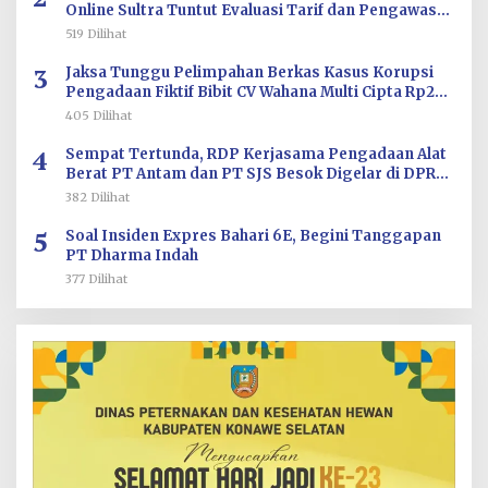
Online Sultra Tuntut Evaluasi Tarif dan Pengawasan
Aplikasi
519 Dilihat
3
Jaksa Tunggu Pelimpahan Berkas Kasus Korupsi
Pengadaan Fiktif Bibit CV Wahana Multi Cipta Rp26
Miliar
405 Dilihat
4
Sempat Tertunda, RDP Kerjasama Pengadaan Alat
Berat PT Antam dan PT SJS Besok Digelar di DPRD
Sultra
382 Dilihat
5
Soal Insiden Expres Bahari 6E, Begini Tanggapan
PT Dharma Indah
377 Dilihat