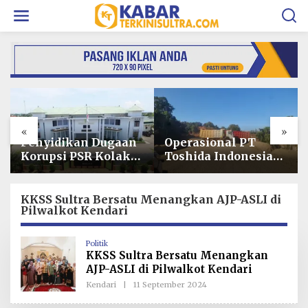
L
e
w
a
t
i
k
e
k
o
«
»
n
t
Operasional PT
Usai Dituntut 1
e
Toshida Indonesia
Tahun 6 Bulan,
n
Lumpuh Akibat
Armin Amin
Pemalangan,
Siapkan Pledoi
Perusahaan Lapor
untuk Bantah
KKSS Sultra Bersatu Menangkan AJP-ASLI di
Pilwalkot Kendari
Polda Sultra
Dakwaan JPU
Politik
KKSS Sultra Bersatu Menangkan
AJP-ASLI di Pilwalkot Kendari
Kendari
|
11 September 2024
O
L
E