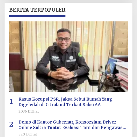
H
R
BERITA TERPOPULER
E
D
A
K
S
I
1
Kasus Korupsi PSR, Jaksa Sebut Rumah Yang
Digeledah di Citraland Terkait Saksi AA
2036 Dilihat
2
Demo di Kantor Gubernur, Konsorsium Driver
Online Sultra Tuntut Evaluasi Tarif dan Pengawasan
Aplikasi
520 Dilihat