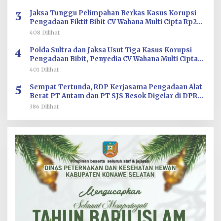
3
Jaksa Tunggu Pelimpahan Berkas Kasus Korupsi
Pengadaan Fiktif Bibit CV Wahana Multi Cipta Rp26
Miliar
408 Dilihat
4
Polda Sultra dan Jaksa Usut Tiga Kasus Korupsi
Pengadaan Bibit, Penyedia CV Wahana Multi Cipta
Terperiksa
401 Dilihat
5
Sempat Tertunda, RDP Kerjasama Pengadaan Alat
Berat PT Antam dan PT SJS Besok Digelar di DPRD
Sultra
386 Dilihat