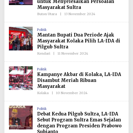
untuk Menyelesaikan Persoalan
K
S
Masyarakat Sultra
I
Buton Utara
|
13 November 2024
O
L
E
H
Politik
R
Mantan Bupati Dua Periode Ajak
E
D
Masyarakat Kolaka Pilih LA-IDA di
A
Pilgub Sultra
K
S
Kendari
|
11 November 2024
O
I
L
E
H
Politik
R
Kampanye Akbar di Kolaka, LA-IDA
E
D
Disambut Meriah Ribuan
A
Masyarakat
K
S
Kolaka
|
10 November 2024
O
I
L
E
H
Politik
R
Debat Kedua Pilgub Sultra, LA-IDA
E
D
Sebut Program Sultra Emas Sejalan
A
dengan Program Presiden Prabowo
K
S
Subianto