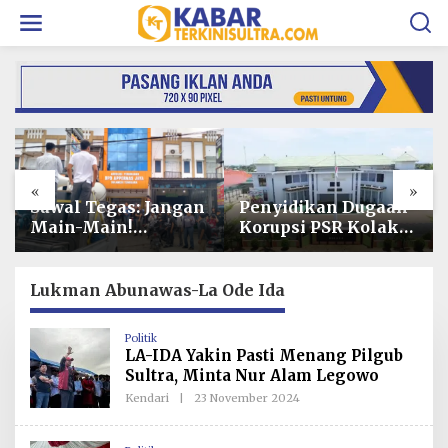
L
e
w
a
t
i
k
e
k
o
«
»
n
t
Penyidikan Dugaan
Operasional PT
e
Korupsi PSR Kolaka
Toshida Indonesia
n
Hampir Rampung,
Lumpuh Akibat
Publik Menanti
Pemalangan,
Penetapan
Perusahaan Lapor
Lukman Abunawas-La Ode Ida
Tersangka
Polda Sultra
Politik
LA-IDA Yakin Pasti Menang Pilgub
Sultra, Minta Nur Alam Legowo
Kendari
|
23 November 2024
O
L
E
H