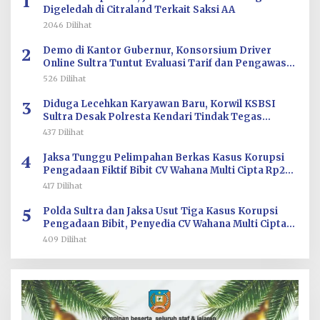
1
Digeledah di Citraland Terkait Saksi AA
2046 Dilihat
2
Demo di Kantor Gubernur, Konsorsium Driver
Online Sultra Tuntut Evaluasi Tarif dan Pengawasan
Aplikasi
526 Dilihat
3
Diduga Lecehkan Karyawan Baru, Korwil KSBSI
Sultra Desak Polresta Kendari Tindak Tegas
Oknum BM PT TSJ
437 Dilihat
4
Jaksa Tunggu Pelimpahan Berkas Kasus Korupsi
Pengadaan Fiktif Bibit CV Wahana Multi Cipta Rp26
Miliar
417 Dilihat
5
Polda Sultra dan Jaksa Usut Tiga Kasus Korupsi
Pengadaan Bibit, Penyedia CV Wahana Multi Cipta
Terperiksa
409 Dilihat