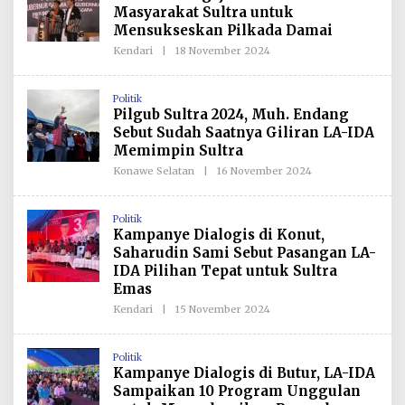
Masyarakat Sultra untuk
Mensukseskan Pilkada Damai
Kendari
|
18 November 2024
O
L
E
H
Politik
R
Pilgub Sultra 2024, Muh. Endang
E
D
Sebut Sudah Saatnya Giliran LA-IDA
A
Memimpin Sultra
K
S
Konawe Selatan
|
16 November 2024
O
I
L
E
H
Politik
R
Kampanye Dialogis di Konut,
E
D
Saharudin Sami Sebut Pasangan LA-
A
IDA Pilihan Tepat untuk Sultra
K
S
Emas
I
Kendari
|
15 November 2024
O
L
E
H
Politik
R
Kampanye Dialogis di Butur, LA-IDA
E
D
Sampaikan 10 Program Unggulan
A