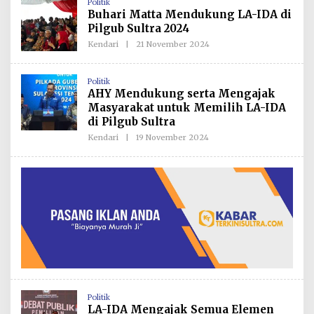
Politik
R
Buhari Matta Mendukung LA-IDA di
E
D
Pilgub Sultra 2024
A
K
Kendari
|
21 November 2024
O
S
L
I
E
H
Politik
R
AHY Mendukung serta Mengajak
E
D
Masyarakat untuk Memilih LA-IDA
A
di Pilgub Sultra
K
S
Kendari
|
19 November 2024
O
I
L
E
H
R
E
D
A
K
S
I
Politik
LA-IDA Mengajak Semua Elemen