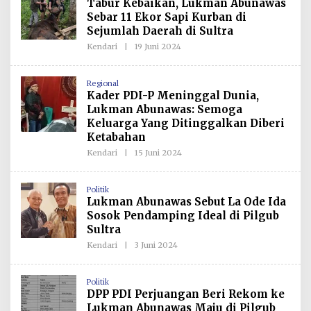
Tabur Kebaikan, Lukman Abunawas
E
D
Sebar 11 Ekor Sapi Kurban di
A
Sejumlah Daerah di Sultra
K
S
Kendari
|
19 Juni 2024
O
I
L
E
H
Regional
R
Kader PDI-P Meninggal Dunia,
E
D
Lukman Abunawas: Semoga
A
Keluarga Yang Ditinggalkan Diberi
K
S
Ketabahan
I
Kendari
|
15 Juni 2024
O
L
E
H
Politik
R
Lukman Abunawas Sebut La Ode Ida
E
D
Sosok Pendamping Ideal di Pilgub
A
Sultra
K
S
Kendari
|
3 Juni 2024
O
I
L
E
H
Politik
R
DPP PDI Perjuangan Beri Rekom ke
E
D
Lukman Abunawas Maju di Pilgub