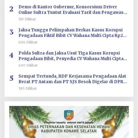
2
Demo di Kantor Gubernur, Konsorsium Driver
Online Sultra Tuntut Evaluasi Tarif dan Pengawasan
Aplikasi
519 Dilihat
3
Jaksa Tunggu Pelimpahan Berkas Kasus Korupsi
Pengadaan Fiktif Bibit CV Wahana Multi Cipta Rp26
Miliar
406 Dilihat
4
Polda Sultra dan Jaksa Usut Tiga Kasus Korupsi
Pengadaan Bibit, Penyedia CV Wahana Multi Cipta
Terperiksa
400 Dilihat
5
Sempat Tertunda, RDP Kerjasama Pengadaan Alat
Berat PT Antam dan PT SJS Besok Digelar di DPRD
Sultra
385 Dilihat