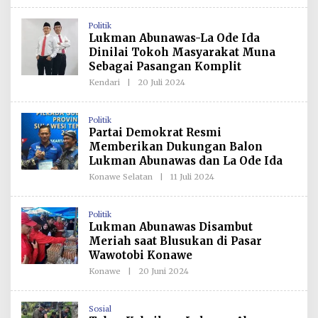
Politik
Lukman Abunawas-La Ode Ida
Dinilai Tokoh Masyarakat Muna
Sebagai Pasangan Komplit
Kendari
|
20 Juli 2024
O
L
E
H
Politik
R
Partai Demokrat Resmi
E
D
Memberikan Dukungan Balon
A
Lukman Abunawas dan La Ode Ida
K
S
Konawe Selatan
|
11 Juli 2024
O
I
L
E
H
Politik
R
Lukman Abunawas Disambut
E
D
Meriah saat Blusukan di Pasar
A
Wawotobi Konawe
K
S
Konawe
|
20 Juni 2024
O
I
L
E
H
Sosial
R