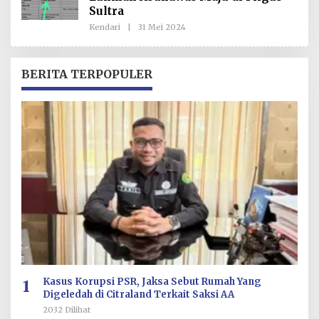
A
Sultra
K
S
Kendari
|
31 Mei 2024
O
I
L
E
H
R
BERITA TERPOPULER
E
D
A
K
S
I
1
Kasus Korupsi PSR, Jaksa Sebut Rumah Yang
Digeledah di Citraland Terkait Saksi AA
2032 Dilihat