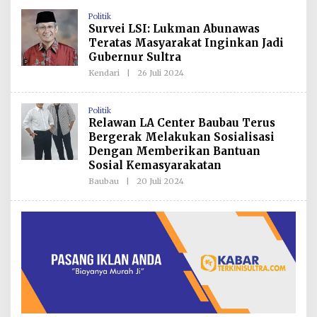
H
Politik
R
Survei LSI: Lukman Abunawas
E
D
Teratas Masyarakat Inginkan Jadi
A
Gubernur Sultra
K
S
Kendari
|
26 Juli 2024
O
I
L
E
H
Politik
R
Relawan LA Center Baubau Terus
E
D
Bergerak Melakukan Sosialisasi
A
Dengan Memberikan Bantuan
K
S
Sosial Kemasyarakatan
I
Baubau
|
20 Juli 2024
O
L
E
H
R
E
D
A
K
S
I