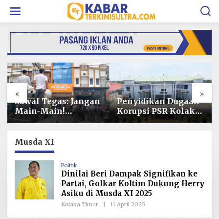
L
e
w
a
t
i
k
e
k
o
«
»
n
t
Penyidikan Dugaan
Operasional PT
e
Korupsi PSR Kolaka
Toshida Indonesia
n
Hampir Rampung,
Lumpuh Akibat
Publik Menanti
Pemalangan,
Penetapan
Perusahaan Lapor
Musda XI
Tersangka
Polda Sultra
Politik
Dinilai Beri Dampak Signifikan ke
Partai, Golkar Koltim Dukung Herry
Asiku di Musda XI 2025
Kolaka Timur
|
11 April 2025
O
L
E