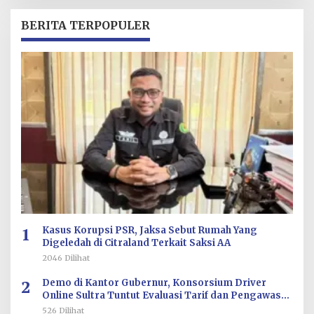
H
R
BERITA TERPOPULER
E
D
A
K
S
I
1
Kasus Korupsi PSR, Jaksa Sebut Rumah Yang
Digeledah di Citraland Terkait Saksi AA
2046 Dilihat
2
Demo di Kantor Gubernur, Konsorsium Driver
Online Sultra Tuntut Evaluasi Tarif dan Pengawasan
Aplikasi
526 Dilihat