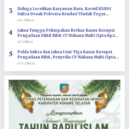
3
Diduga Lecehkan Karyawan Baru, Korwil KSBSI
Sultra Desak Polresta Kendari Tindak Tegas
Oknum BM PT TSJ
436 Dilihat
4
Jaksa Tunggu Pelimpahan Berkas Kasus Korupsi
Pengadaan Fiktif Bibit CV Wahana Multi Cipta Rp26
Miliar
417 Dilihat
5
Polda Sultra dan Jaksa Usut Tiga Kasus Korupsi
Pengadaan Bibit, Penyedia CV Wahana Multi Cipta
Terperiksa
405 Dilihat