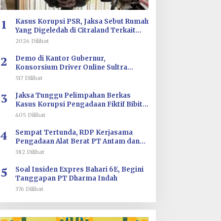
1
Kasus Korupsi PSR, Jaksa Sebut Rumah
Yang Digeledah di Citraland Terkait
Saksi AA
2026 Dilihat
2
Demo di Kantor Gubernur,
Konsorsium Driver Online Sultra
Tuntut Evaluasi Tarif dan Pengawasan
517 Dilihat
Aplikasi
3
Jaksa Tunggu Pelimpahan Berkas
Kasus Korupsi Pengadaan Fiktif Bibit
CV Wahana Multi Cipta Rp26 Miliar
405 Dilihat
4
Sempat Tertunda, RDP Kerjasama
Pengadaan Alat Berat PT Antam dan
PT SJS Besok Digelar di DPRD Sultra
382 Dilihat
5
Soal Insiden Expres Bahari 6E, Begini
Tanggapan PT Dharma Indah
376 Dilihat