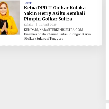
Politik
Ketua DPD II Golkar Kolaka
Yakin Herry Asiku Kembali
Pimpin Golkar Sultra
Kolaka
|
11 April 2025
O
L
KENDARI, KABARTERKINISULTRA.COM –
E
Dinamika politik internal Partai Golongan Karya
H
(Golkar) Sulawesi Tenggara
R
E
D
A
K
S
I