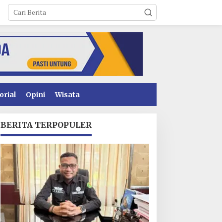
orial
Opini
Wisata
BERITA TERPOPULER
enyidikan Dugaan
Operasional PT Toshida
orupsi PSR Kolaka
Indonesia Lumpuh
ampir Rampung,
Akibat Pemalangan,
ublik Menanti
Perusahaan Lapor Polda
enetapan Tersangka
Sultra