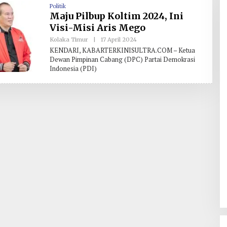
Hilirisasi/BKPM
Politik
Maju Pilbup Koltim 2024, Ini
Visi-Misi Aris Mego
Kolaka Timur
|
17 April 2024
O
L
KENDARI, KABARTERKINISULTRA.COM – Ketua
E
Dewan Pimpinan Cabang (DPC) Partai Demokrasi
H
Indonesia (PDI)
R
E
D
A
K
S
I