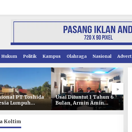
Hukum
Politik
Kampus
Olahraga
Nasional
Advert
»
Usai Dituntut 1 Tahun 6
Kinerja Pelayanan
Bulan, Armin Amin
Perizinan Konsel
Siapkan Pledoi untuk
Meningkat, DPMPT
Bantah Dakwaan JPU
Raih Predikat “Sang
Baik” dari Kementer
a Koltim
Investasi dan