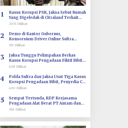
1
Kasus Korupsi PSR, Jaksa Sebut Rumah
Yang Digeledah di Citraland Terkait
Saksi AA
2033 Dilihat
2
Demo di Kantor Gubernur,
Konsorsium Driver Online Sultra
Tuntut Evaluasi Tarif dan Pengawasan
519 Dilihat
Aplikasi
3
Jaksa Tunggu Pelimpahan Berkas
Kasus Korupsi Pengadaan Fiktif Bibit
CV Wahana Multi Cipta Rp26 Miliar
408 Dilihat
4
Polda Sultra dan Jaksa Usut Tiga Kasus
Korupsi Pengadaan Bibit, Penyedia CV
Wahana Multi Cipta Terperiksa
400 Dilihat
5
Sempat Tertunda, RDP Kerjasama
Pengadaan Alat Berat PT Antam dan
PT SJS Besok Digelar di DPRD Sultra
386 Dilihat