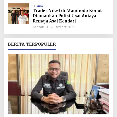
H
Hukrim
R
Trader Nikel di Mandiodo Konut
E
D
Diamankan Polisi Usai Aniaya
A
Remaja Asal Kendari
K
S
Kendari
|
21 Oktober 2023
O
I
L
E
H
R
BERITA TERPOPULER
E
D
A
K
S
I