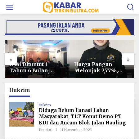
L
e
w
a
t
i
k
e
k
o
«
»
n
t
Usai Dituntut 1
Harga Pangan
e
Tahun 6 Bulan,
Melonjak 7,77%,
n
Armin Amin
Kadin Minta
Siapkan Pledoi
Langkah Cepat
untuk Bantah
Pembab Kolaka
Hukrim
Dakwaan JPU
Kendalikan Inflasi
di Kolaka
Hukrim
Diduga Belum Lunasi Lahan
Masyarakat, TLT Konut Demo PT
KDI dan Ancam Blok Jalan Hauling
Kendari
|
11 November 2023
O
L
E